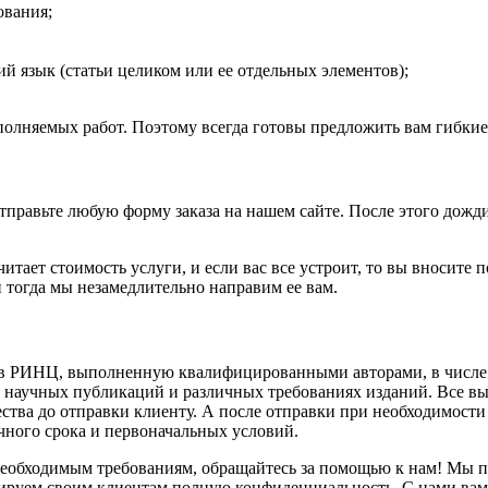
ования;
й язык (статьи целиком или ее отдельных элементов);
лняемых работ. Поэтому всегда готовы предложить вам гибкие 
тправьте любую форму заказа на нашем сайте. После этого дожди
итает стоимость услуги, и если вас все устроит, то вы вносит
 тогда мы незамедлительно направим ее вам.
 в РИНЦ, выполненную квалифицированными авторами, в числе 
х научных публикаций и различных требованиях изданий. Все 
ства до отправки клиенту. А после отправки при необходимости
чного срока и первоначальных условий.
необходимым требованиям, обращайтесь за помощью к нам! Мы п
нтируем своим клиентам полную конфиденциальность. С нами ва