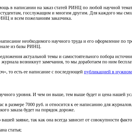
щь в написании на заказ статей РИНЦ по любой научной темат
 студентам, госслужащим и многим другим. Для каждого мы см
ИНЦ и всем пожеланиям заказчика.
 написание необходимого научного труда и его оформление по 
рнале из базы РИНЦ.
редложения актуальной темы и самостоятельного побора источник
журнала возникнут замечания, то мы доработаем по ним бесплат
ч», то есть ее написание с последующей
публикацией в нужном
учного уровня. И чем он выше, тем выше будет и цена нашей ус
с в размере 7000 руб. и относится к ее написанию для журнало
акого заказа будет на порядок дороже.
ашей заявке, так как она всегда зависит от совокупности факто
ана статья;