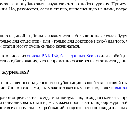
очь вам опубликовать научную статью любого уровня. Причем мы
. Но, разумеется, если в статью, выполненную не нами, потреб
уровню научной глубины и значимости в большинстве случаев буде
олько для студентов» или «только для докторов наук») для того
и статей могут очень сильно различаться.
 том числе из
списка ВАК РФ
,
базы данных Scopus
или любой дру
ости опубликования, что непременно скажется на стоимости данн
в журналах?
т, направленных на успешную публикацию вашей уже готовой ст
ние. Иными словами, вы можете заказать у нас «под ключ»
выпол
бот определяется всегда индивидуально, исходя из качества пр
обы опубликовать статью, мы можем произвести: подбор журнала/
ние всех формальных требований, подготовку сопроводительных 