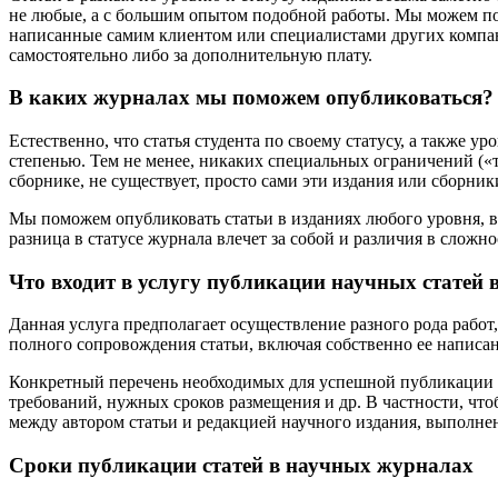
не любые, а с большим опытом подобной работы. Мы можем пом
написанные самим клиентом или специалистами других компаний
самостоятельно либо за дополнительную плату.
В каких журналах мы поможем опубликоваться?
Естественно, что статья студента по своему статусу, а также 
степенью. Тем не менее, никаких специальных ограничений («т
сборнике, не существует, просто сами эти издания или сборник
Мы поможем опубликовать статьи в изданиях любого уровня, в
разница в статусе журнала влечет за собой и различия в сложн
Что входит в услугу публикации научных статей 
Данная услуга предполагает осуществление разного рода рабо
полного сопровождения статьи, включая собственно ее написа
Конкретный перечень необходимых для успешной публикации ра
требований, нужных сроков размещения и др. В частности, чт
между автором статьи и редакцией научного издания, выполне
Сроки публикации статей в научных журналах