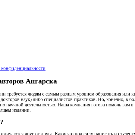
 конфиденциальности
авторов Ангарска
ни требуется людям с самым разным уровнем образования или кв
 докторов наук) либо специалистов-практиков. Но, конечно, в 
нно научной деятельностью. Наша компания готова помочь вам в
дящем издании.
ь?
тличаются друг от друга. Какие-то под силу написать и студенту